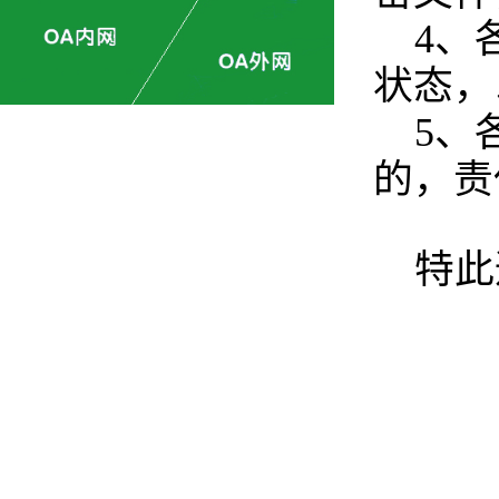
4、
状态，
5、
的，责
特此