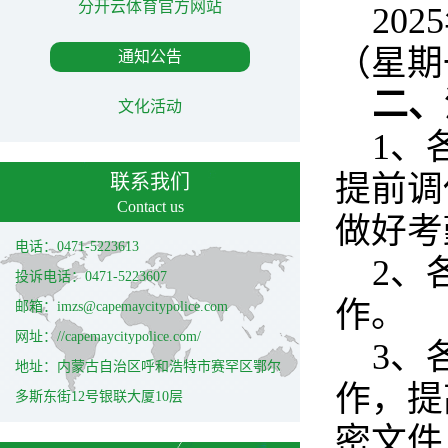
分开云体育官方网站
20
（星期
通知公告
二、
文化活动
1、
提前调
联系我们
Contact us
做好考
电话：0471-5223613
2、
投诉电话：0471-5223607
作。
邮箱：imzs@capemaycitypolice.com
网址：//capemaycitypolice.com/
3、
地址：内蒙古自治区呼和浩特市赛罕区鄂尔
作，提
多斯东街12号银联大厦10层
密文件