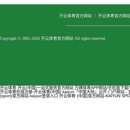
开云体育官方网站
/
开云体育官方网
Copyright © 2002-2026 开云体育官方网站 All rights reserved.
开云体育-开云(中国)一站式服务官方网站
万搏体育APP网站/手机版下载
开云体育在线注册-开云体育(中国)
kaiyun「中国大陆」云开·门户网站 -
(sport)官方网站-kaiyun登录入口
开云体育·(中国)官方网站-KAIYUN SPO